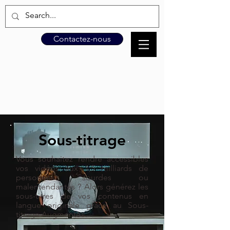
Contactez-nous
Sous-titrage
Vous souhaitez rendre accessibles
vos vidéos aux 1,5 milliards de
personnes sourdes ou
malentendantes ? Alors générez les
sous-titres de vos contenus en
langue originale grâce au Sous-
titrage Augmenté
.
®