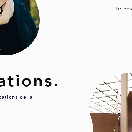
De nom
ations.
cations de la