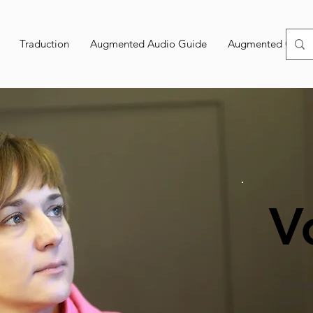
Traduction
Augmented Audio Guide
Augmented Confe
V
Rend
aux 2