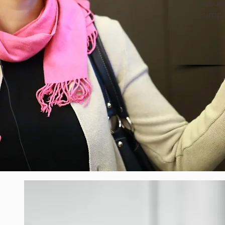
visue
simpl