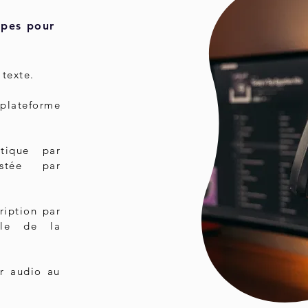
apes pour
 texte.
 plateforme
atique par
istée par
ription par
lle de la
er audio au