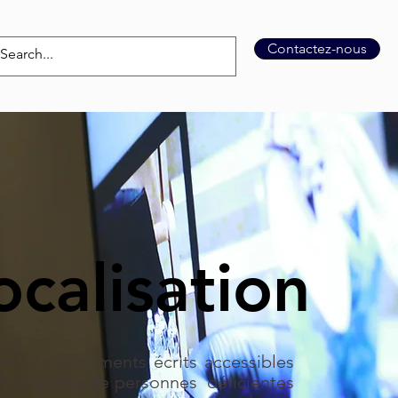
Contactez-nous
rence
Vocalisation
More
ocalisation
ez vos documents écrits accessibles
53 millions de personnes déficientes